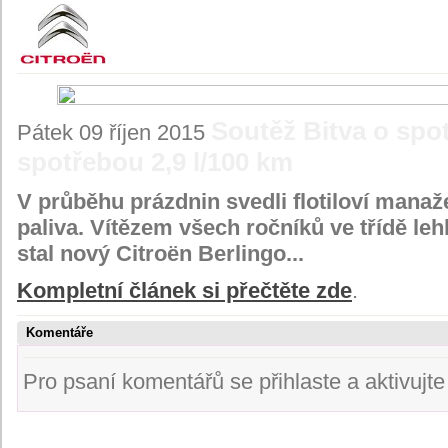
Soutěž Bitva o spo
Pátek 09 říjen 2015
spotřebou 2,9 l/100 km
V průběhu prázdnin svedli flotiloví manaže
paliva. Vítězem všech ročníků ve třídě l
stal nový Citroën Berlingo...
Kompletní článek si přečtěte zde
.
Komentáře
Pro psaní komentářů se přihlaste a aktivujte s