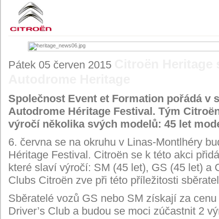
Citroën Heritage 
Pátek 05 červen 2015
Autodrome Heritage
Společnost Event et Formation pořádá v so
Autodrome Héritage Festival. Tým Citroën H
výročí několika svých modelů: 45 let mod
6. června se na okruhu v Linas-Montlhéry bu
Héritage Festival. Citroën se k této akci při
které slaví výročí: SM (45 let), GS (45 let) a
Clubs Citroën zve při této příležitosti sběrat
Sběratelé vozů GS nebo SM získají za cenu 
Driver’s Club a budou se moci zúčastnit 2 vý