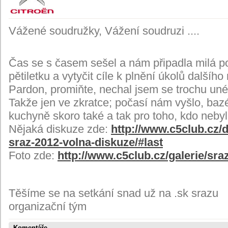
Vážené soudružky, Vážení soudruzi ....
Čas se s časem sešel a nám připadla milá po
pětiletku a vytyčit cíle k plnění úkolů dalšíh
Pardon, promiňte, nechal jsem se trochu unés
Takže jen ve zkratce; počasí nám vyšlo, baz
kuchyně skoro také a tak pro toho, kdo nebyl
Nějaká diskuze zde:
http://www.c5club.cz/d
sraz-2012-volna-diskuze/#last
Foto zde:
http://www.c5club.cz/galerie/sraz
Těšíme se na setkání snad už na .sk srazu
organizační tým
Komentáře