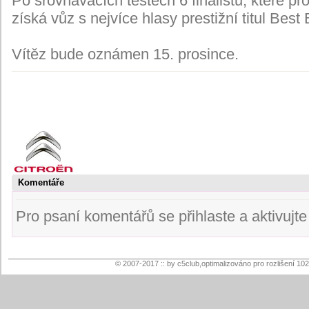
Po srovnávacích testech 6 finalistů, které pr
získá vůz s nejvíce hlasy prestižní titul Best
Vítěz bude oznámen 15. prosince.
Komentáře
Pro psaní komentářů se přihlaste a aktivujte s
© 2007-2017 :: by c5club,optimalizováno pro rozlišení 10