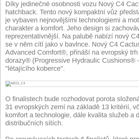
Díky jedinečné osobnosti vozu Nový C4 Cac
hatchback. Tento nový kompaktní vůz předst
je vybaven nejnovějšími technologiemi a mot
charakter a komfort. Jeho design si zachov
reprezentativnější. Na palubě nabízí nový C
se v něm cítí jako v bavlnce. Nový C4 Cactu
Advanced Comfort®, přináší na evropský trh 
dorazy® (Progressive Hydraulic Cushions® –
"létajícího koberce".
O finalistech bude rozhodovat porota složená
31 evropských zemí na základě 13 kritérií, v
komfort a technologie, dále kvalita služeb a 
distribučních sítích.