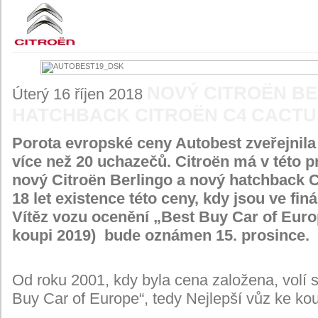
NOVÝ CITROËN BE
Úterý 16 říjen 2018
HATCHBACK CITROËN C4 CACTUS
Porota evropské ceny Autobest zveřejnila 
více než 20 uchazečů. Citroën má v této pr
nový Citroën Berlingo a nový hatchback C
18 let existence této ceny, kdy jsou ve fi
Vítěz vozu ocenění „Best Buy Car of Euro
koupi 2019) bude oznámen 15. prosince.
Od roku 2001, kdy byla cena založena, volí 
Buy Car of Europe“, tedy Nejlepší vůz ke ko