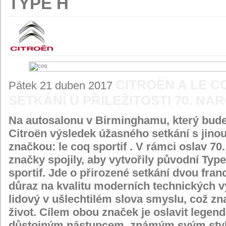
TYPE H
CITROËN A LE C
Pátek 21 duben 2017
SETKÁNÍ U PŘÍLEŽITOSTI 70. NA
Na autosalonu v Birminghamu, který bude
Citroën výsledek úžasného setkání s jino
značkou: le coq sportif . V rámci oslav 70
značky spojily, aby vytvořily původní Ty
sportif. Jde o přirozené setkání dvou fra
důraz na kvalitu moderních technických vý
lidový v ušlechtilém slova smyslu, což zn
život. Cílem obou značek je oslavit legend
důstojným nástupcem, známým svým style