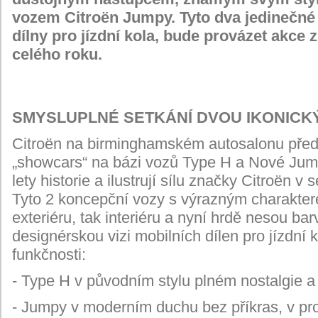
vozem Citroën Jumpy. Tyto dva jedinečné
dílny pro jízdní kola, bude provázet akce 
celého roku.
SMYSLUPLNÉ SETKÁNÍ DVOU IKONIC
Citroën na birminghamském autosalonu předs
„showcars“ na bázi vozů Type H a Nové Jump
lety historie a ilustrují sílu značky Citroën 
Tyto 2 koncepční vozy s výrazným charakter
exteriéru, tak interiéru a nyní hrdě nesou bar
designérskou vizi mobilních dílen pro jízdní 
funkčnosti:
- Type H v původním stylu plném nostalgie a
- Jumpy v moderním duchu bez příkras, v pro