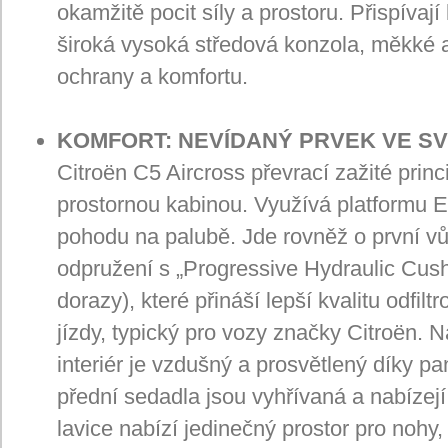
okamžitě pocit síly a prostoru. Přispívají
široká vysoká středová konzola, měkké a 
ochrany a komfortu.
KOMFORT: NEVÍDANÝ PRVEK VE S
Citroën C5 Aircross převrací zažité prin
prostornou kabinou. Využívá platformu EM
pohodu na palubě. Jde rovněž o první v
odpružení s „Progressive Hydraulic Cush
dorazy), které přináší lepší kvalitu odfil
jízdy, typický pro vozy značky Citroën. 
interiér je vzdušný a prosvětlený díky 
přední sedadla jsou vyhřívaná a nabízej
lavice nabízí jedinečný prostor pro nohy