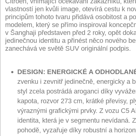
Citroën, vnímající očekávání zákazníků, kteří
vlastností jen kvůli image, otevírá cestu k 
principům tohoto tvaru přidává osobitost a p
modelem, který se přímo inspiroval koncepčn
v Šanghaji představen před 2 roky, opět dok
jedinečnou identitu a přinést něco nového b
zanechává ve světě SUV originální podpis.
DESIGN: ENERGICKÉ A ODHODLAN
zvenku i zevnitř jedinečně, energicky a
styl zcela postrádá aroganci díky vyvážen
kapota, rozvor 273 cm, krátké převisy, p
výraznými grafickými prvky. Z vozu C5 A
identita, která je v segmentu nevídaná. Z
pohodě, vyzařuje díky robustní a horizo