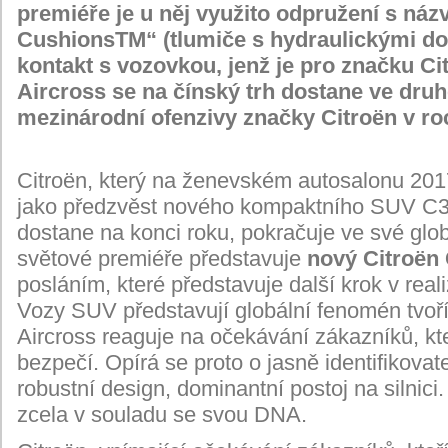
premiéře je u něj využito odpružení s ná
CushionsTM“ (tlumiče s hydraulickými dora
kontakt s vozovkou, jenž je pro značku Ci
Aircross se na čínský trh dostane ve dru
mezinárodní ofenzivy značky Citroën v ro
Citroën, který na ženevském autosalonu 201
jako předzvěst nového kompaktního SUV C3 A
dostane na konci roku, pokračuje ve své gl
světové premiéře představuje
nový Citroën 
posláním, které představuje další krok v real
Vozy SUV představují globální fenomén tvoříc
Aircross reaguje na očekávání zákazníků, kte
bezpečí. Opírá se proto o jasně identifikovate
robustní design, dominantní postoj na silnici
zcela v souladu se svou DNA.