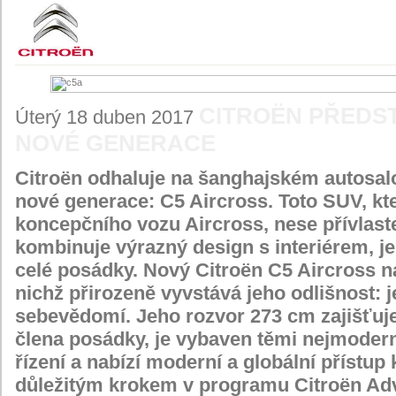
CITROËN PŘEDST
Úterý 18 duben 2017
NOVÉ GENERACE
Citroën odhaluje na šanghajském autosa
nové generace: C5 Aircross. Toto SUV, kt
koncepčního vozu Aircross, nese přívlast
kombinuje výrazný design s interiérem, je
celé posádky. Nový Citroën C5 Aircross na
nichž přirozeně vyvstává jeho odlišnost: j
sebevědomí. Jeho rozvor 273 cm zajišťuj
člena posádky, je vybaven těmi nejmoder
řízení a nabízí moderní a globální přístup
důležitým krokem v programu Citroën Ad