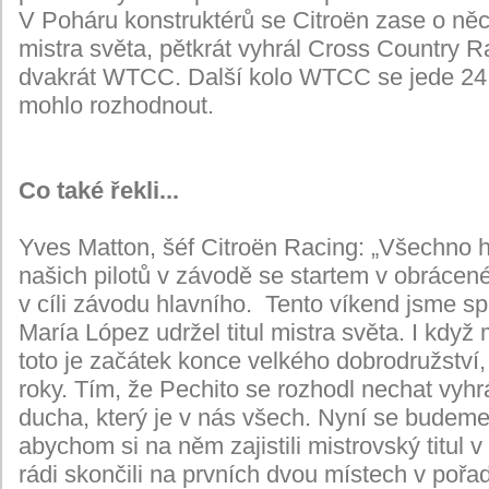
V Poháru konstruktérů se Citroën zase o něco 
mistra světa, pětkrát vyhrál Cross Country
dvakrát WTCC. Další kolo WTCC se jede 24. -
mohlo rozhodnout.
Co také řekli...
Yves Matton, šéf Citroën Racing: „Všechno 
našich pilotů v závodě se startem v obrácen
v cíli závodu hlavního. Tento víkend jsme spl
María López udržel titul mistra světa. I kdy
toto je začátek konce velkého dobrodružství,
roky. Tím, že Pechito se rozhodl nechat vyh
ducha, který je v nás všech. Nyní se budeme 
abychom si na něm zajistili mistrovský titul
rádi skončili na prvních dvou místech v pořa