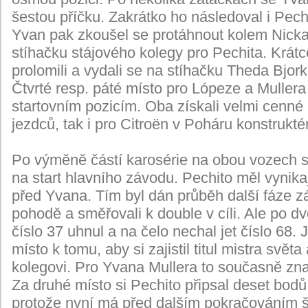
šestou příčku. Zakrátko ho následoval i Pech
Yvan pak zkoušel se protáhnout kolem Nicka
stíhačku stájového kolegy pro Pechita. Krát
prolomili a vydali se na stíhačku Theda Bjork
Čtvrté resp. páté místo pro Lópeze a Mulle
startovním pozicím. Oba získali velmi cenné 
jezdců, tak i pro Citroën v Poháru konstrukté
Po výměně částí karosérie na obou vozech 
na start hlavního závodu. Pechito měl vynikaj
před Yvana. Tím byl dán průběh další fáze záv
pohodě a směřovali k double v cíli. Ale po 
číslo 37 uhnul a na čelo nechal jet číslo 68. 
místo k tomu, aby si zajistil titul mistra svě
kolegovi. Pro Yvana Mullera to současně zna
Za druhé místo si Pechito připsal deset bodů a z
protože nyní má před dalším pokračováním 