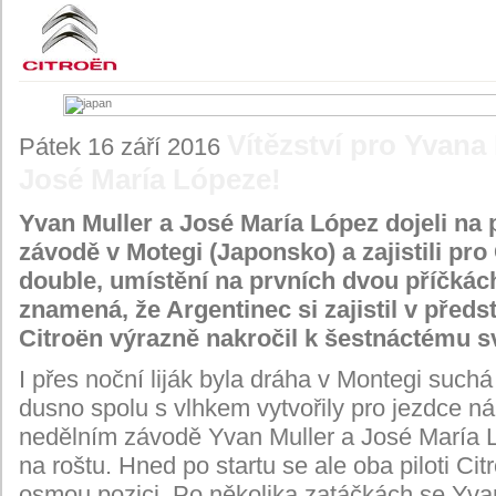
Vítězství pro Yvana 
Pátek 16 září 2016
José María Lópeze!
Yvan Muller a José María López dojeli na
závodě v Motegi (Japonsko) a zajistili pr
double, umístění na prvních dvou příčkác
znamená, že Argentinec si zajistil v předsti
Citroën výrazně nakročil k šestnáctému s
I přes noční liják byla dráha v Montegi suchá
dusno spolu s vlhkem vytvořily pro jezdce 
nedělním závodě Yvan Muller a José María Ló
na roštu. Hned po startu se ale oba piloti C
osmou pozici. Po několika zatáčkách se Yva