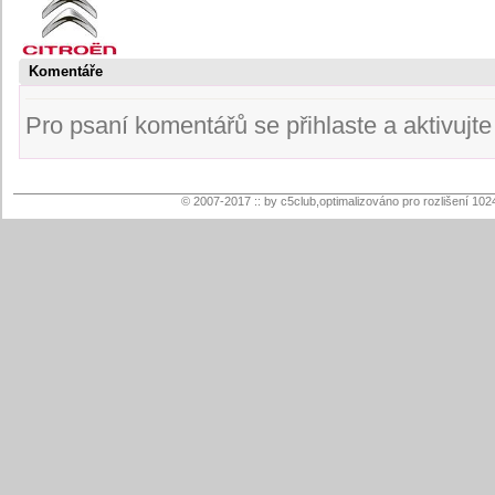
Komentáře
Pro psaní komentářů se přihlaste a aktivujte s
© 2007-2017 :: by c5club,optimalizováno pro rozlišení 102