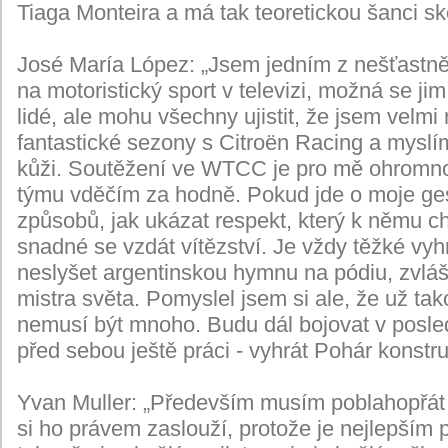
Tiaga Monteira a má tak teoretickou šanci sk
José María López: „Jsem jedním z nešťastnějš
na motoristický sport v televizi, možná se jim
lidé, ale mohu všechny ujistit, že jsem velm
fantastické sezony s Citroën Racing a myslím
kůži. Soutěžení ve WTCC je pro mě ohromnou
týmu vděčím za hodně. Pokud jde o moje ges
způsobů, jak ukázat respekt, který k němu c
snadné se vzdát vítězství. Je vždy těžké vyh
neslyšet argentinskou hymnu na pódiu, zvlášt
mistra světa. Pomyslel jsem si ale, že už ta
nemusí být mnoho. Budu dál bojovat v posl
před sebou ještě práci - vyhrát Pohár konstru
Yvan Muller: „Především musím poblahopřát Pec
si ho právem zaslouží, protože je nejlepším 