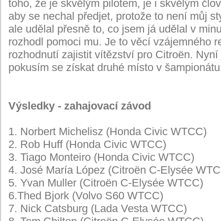
toho, že je skvělým pilotem, je i skvělým č
aby se nechal předjet, protože to není můj st
ale udělal přesně to, co jsem já udělal v min
rozhodl pomoci mu. Je to věcí vzájemného re
rozhodnutí zajistit vítězství pro Citroën. Ny
pokusím se získat druhé místo v šampionátu 
Výsledky - zahajovací závod
1. Norbert Michelisz (Honda Civic WTCC)
2. Rob Huff (Honda Civic WTCC)
3. Tiago Monteiro (Honda Civic WTCC)
4. José María López (Citroën C-Elysée WT
5. Yvan Muller (Citroën C-Elysée WTCC)
6.Thed Bjork (Volvo S60 WTCC)
7. Nick Catsburg (Lada Vesta WTCC)